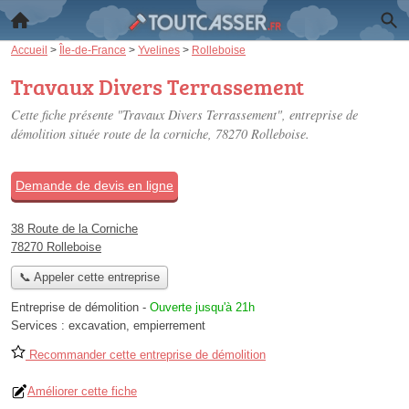
Accueil
>
Île-de-France
>
Yvelines
>
Rolleboise
Travaux Divers Terrassement
Cette fiche présente "Travaux Divers Terrassement", entreprise de
démolition située
route de la corniche
, 78270 Rolleboise.
Demande de devis en ligne
38 Route de la Corniche
78270 Rolleboise
📞 Appeler cette entreprise
Entreprise de démolition
-
Ouverte jusqu'à 21h
Services :
excavation
,
empierrement
Recommander cette entreprise de démolition
Améliorer cette fiche