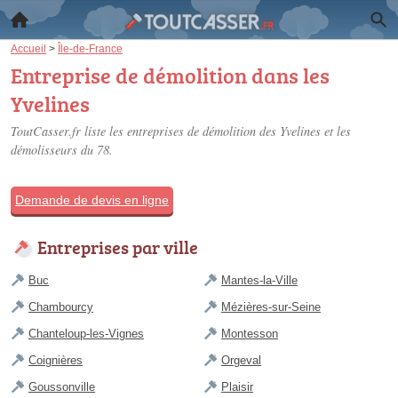
Accueil
>
Île-de-France
Entreprise de démolition dans les
Yvelines
ToutCasser.fr liste les
entreprises de démolition des Yvelines
et les
démolisseurs du 78.
Demande de devis en ligne
Entreprises par ville
Buc
Mantes-la-Ville
Chambourcy
Mézières-sur-Seine
Chanteloup-les-Vignes
Montesson
Coignières
Orgeval
Goussonville
Plaisir