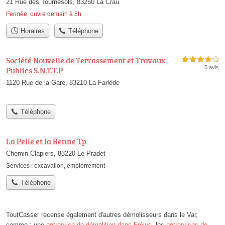
21 Rue des Tournesols, 83260 La Crau
Fermée, ouvre demain à 8h
Horaires
Téléphone
Société Nouvelle de Terrassement et Travaux
4,0 étoiles sur 5
5 avis
Publics S.N.T.T.P
1120 Rue de la Gare, 83210 La Farlède
Téléphone
La Pelle et la Benne Tp
Chemin Clapiers, 83220 Le Pradet
Services :
excavation
,
empierrement
Téléphone
ToutCasser recense également d'autres démolisseurs dans le Var,
comme : une
entreprise de démolition dans Fréjus
, les
entreprises de