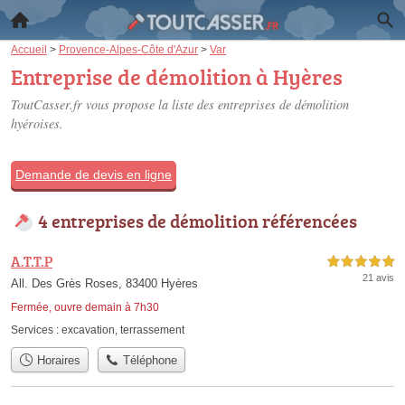
Accueil
>
Provence-Alpes-Côte d'Azur
>
Var
Entreprise de démolition à Hyères
ToutCasser.fr vous propose la liste des
entreprises de démolition
hyéroises
.
Demande de devis en ligne
4 entreprises de démolition référencées
A.T.T.P
5,0 étoiles sur 5
21 avis
All. Des Grès Roses, 83400 Hyères
Fermée, ouvre demain à 7h30
Services :
excavation
,
terrassement
Horaires
Téléphone