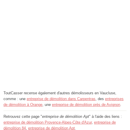
ToutCasser recense également d'autres démolisseurs en Vaucluse,
comme : une
entreprise de démolition dans Carpentras
, des
entreprises
de démolition à Orange
, une
entreprise de démolition près de Avignon
.
Retrouvez cette page "
entreprise de démolition Apt
" à l'aide des liens :
entreprise de démolition Provence-Alpes-Côte d'Azur
,
entreprise de
démolition 84
,
entreprise de démolition Apt
.