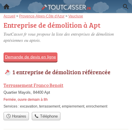
Accueil
>
Provence-Alpes-Côte d'Azur
>
Vaucluse
Entreprise de démolition à Apt
ToutCasser.fr vous propose la liste des
entreprises de démolition
aptésiennes ou aptois
.
Demande de devis en ligne
1 entreprise de démolition référencée
Terrassement Franco Benoit
Quartier Mayols, 84400 Apt
Fermée, ouvre demain à 8h
Services :
excavation
,
terrassement
,
empierrement
,
enrochement
Horaires
Téléphone