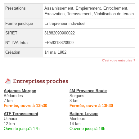
Prestations
Assainissement, Empierrement, Enrochement,
Excavation, Terrassement, Viabilisation de terrain
Forme juridique
Entrepreneur individuel
SIRET
31882090900022
N° TVA Intra.
FR59318820909
Création
14 mai 1982
C'est votre entreprise ?
Entreprises proches
Aujames Morgan
4M Provence Route
Bédarrides
Sorgues
7 km
8 km
Fermée, ouvre à 13h30
Fermée, ouvre à 13h30
ATF Terrassement
Batipro Levage
Uchaux
Monteux
12 km
14 km
Ouverte jusqu'à 17h
Ouverte jusqu'à 18h