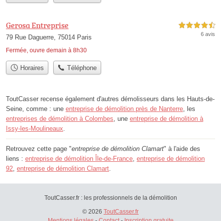
Gerosa Entreprise
4,5 étoiles sur 5
6 avis
79 Rue Daguerre, 75014 Paris
Fermée, ouvre demain à 8h30
Horaires
Téléphone
ToutCasser recense également d'autres démolisseurs dans les Hauts-de-
Seine, comme : une
entreprise de démolition près de Nanterre
, les
entreprises de démolition à Colombes
, une
entreprise de démolition à
Issy-les-Moulineaux
.
Retrouvez cette page "
entreprise de démolition Clamart
" à l'aide des
liens :
entreprise de démolition Île-de-France
,
entreprise de démolition
92
,
entreprise de démolition Clamart
.
ToutCasser.fr : les professionnels de la démolition
© 2026
ToutCasser.fr
Mentions légales
-
Contact
-
Inscription gratuite