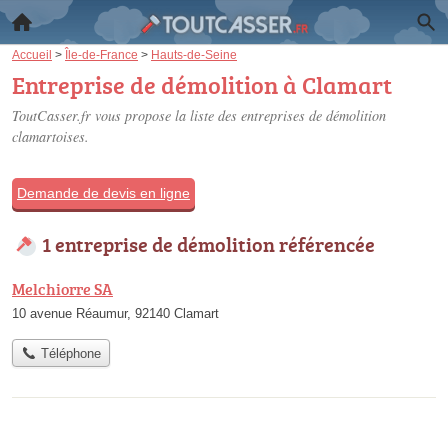
Accueil
>
Île-de-France
>
Hauts-de-Seine
Entreprise de démolition à Clamart
ToutCasser.fr vous propose la liste des
entreprises de démolition
clamartoises
.
Demande de devis en ligne
1 entreprise de démolition référencée
Melchiorre SA
10 avenue Réaumur, 92140 Clamart
Téléphone