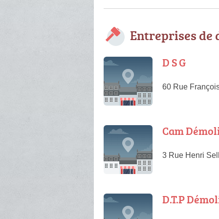
Entreprises de
D S G
60 Rue François
Cam Démoli
3 Rue Henri Sell
D.T.P Démol