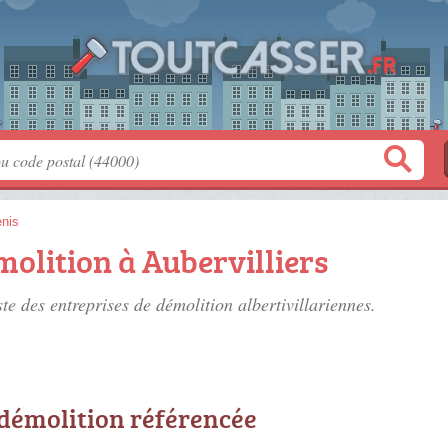
enis
molition à Aubervilliers
ste des
entreprises de démolition albertivillariennes
.
 démolition référencée