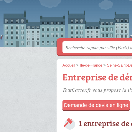
Accueil
>
Île-de-France
>
Seine-Saint-D
Entreprise de dé
ToutCasser.fr vous propose la li
Demande de devis en ligne
1 entreprise de