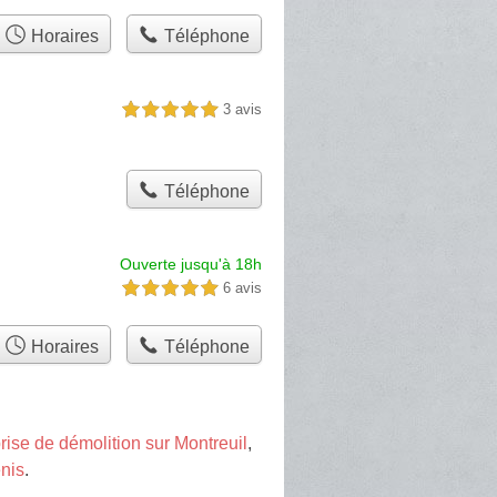
Horaires
Téléphone
3 avis
5,0 étoiles sur 5
Téléphone
Ouverte jusqu'à 18h
6 avis
5,0 étoiles sur 5
Horaires
Téléphone
rise de démolition sur Montreuil
,
enis
.