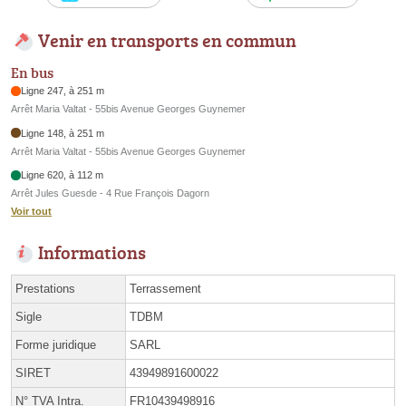
Venir en transports en commun
En bus
Ligne 247, à 251 m
Arrêt Maria Valtat - 55bis Avenue Georges Guynemer
Ligne 148, à 251 m
Arrêt Maria Valtat - 55bis Avenue Georges Guynemer
Ligne 620, à 112 m
Arrêt Jules Guesde - 4 Rue François Dagorn
Voir tout
Informations
Prestations
Terrassement
Sigle
TDBM
Forme juridique
SARL
SIRET
43949891600022
N° TVA Intra.
FR10439498916