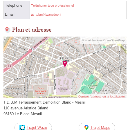
Téléphone
Téléphoner à ce professionnel
Email
tdbmⓐwanadoo.fr
Plan et adresse
© contributeurs OpenStreetMap
Corriger l’adresse ou la localisation
T.D.B.M Terrassement Demolition Blanc - Mesnil
116 avenue Aristide Briand
93150 Le Blanc-Mesnil
Trajet Waze
Trajet Maps