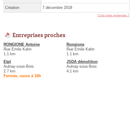
Création
7 décembre 2018
C'est votre entreprise ?
Entreprises proches
RONGIONE Antoine
Rongione
Rue Emile Kahn
Rue Emile Kahn
1.1 km
1.1 km
Etpl
JSDA démolition
Aulnay-sous-Bois
Aulnay-sous-Bois
2.7 km
4.1 km
Fermée, ouvre à 10h