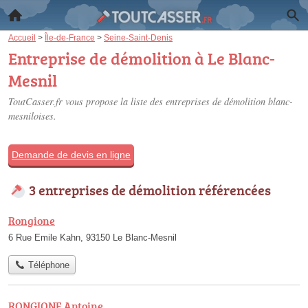
Accueil
>
Île-de-France
>
Seine-Saint-Denis
Entreprise de démolition à Le Blanc-
Mesnil
ToutCasser.fr vous propose la liste des
entreprises de démolition blanc-
mesniloises
.
Demande de devis en ligne
3 entreprises de démolition référencées
Rongione
6 Rue Emile Kahn, 93150 Le Blanc-Mesnil
Téléphone
RONGIONE Antoine