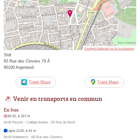
Corriger l’adresse ou la localisation
Stdt
83 Rue des Cloviers 79 À
95100 Argenteuil
Trajet Waze
Trajet Maps
Venir en transports en commun
En bus
30-42, à 167 m
Arrêt Piscine - Collège Ariane - 50 Rue du Nord
Ligne 2120, à 41 m
Arrêt Nobleterre - 68 Rue des Cloviers