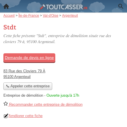
Accueil
>
Île-de-France
>
Val-d'Oise
>
Argenteuil
Stdt
Cette fiche présente "Stdt", entreprise de démolition située
rue des
cloviers 79 à
, 95100 Argenteuil.
Demande de devis en ligne
83 Rue des Cloviers 79 À
95100 Argenteuil
📞 Appeler cette entreprise
Entreprise de démolition
-
Ouverte jusqu'à 17h
Recommander cette entreprise de démolition
Améliorer cette fiche