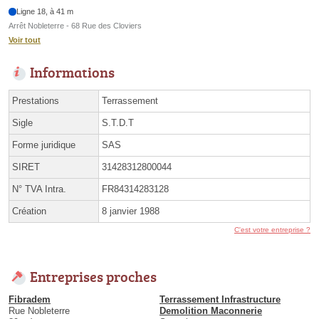
Ligne 18, à 41 m
Arrêt Nobleterre - 68 Rue des Cloviers
Voir tout
Informations
Prestations
Terrassement
Sigle
S.T.D.T
Forme juridique
SAS
SIRET
31428312800044
N° TVA Intra.
FR84314283128
Création
8 janvier 1988
C'est votre entreprise ?
Entreprises proches
Fibradem
Terrassement Infrastructure
Rue Nobleterre
Demolition Maconnerie