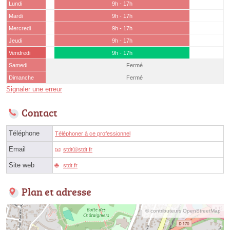
Lundi
9h - 17h
Mardi
9h - 17h
Mercredi
9h - 17h
Jeudi
9h - 17h
Vendredi
9h - 17h
Samedi
Fermé
Dimanche
Fermé
Signaler une erreur
Contact
Téléphone
Téléphoner à ce professionnel
Email
stdtⓐstdt.fr
Site web
stdt.fr
Plan et adresse
© contributeurs OpenStreetMap