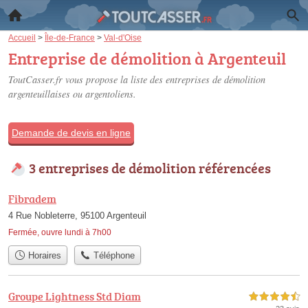
Accueil
>
Île-de-France
>
Val-d'Oise
Entreprise de démolition à Argenteuil
ToutCasser.fr vous propose la liste des
entreprises de démolition
argenteuillaises ou argentoliens
.
Demande de devis en ligne
3 entreprises de démolition référencées
Fibradem
4 Rue Nobleterre, 95100 Argenteuil
Fermée, ouvre lundi à 7h00
Horaires
Téléphone
Groupe Lightness Std Diam
4,5 étoiles sur 5