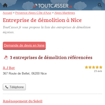
Accueil
>
Provence-Alpes-Côte d'Azur
>
Alpes-Maritimes
Entreprise de démolition à Nice
ToutCasser.fr vous propose la liste des
entreprises de démolition
niçoises
.
Demande de devis en ligne
3 entreprises de démolition référencées
A.J Bat
5,0 étoiles sur 5
23 avis
367 Route de Bellet, 06200 Nice
Téléphone
Aménagement du Soleil