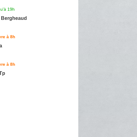
qu'à 19h
e Bergheaud
re à 8h
a
re à 8h
Tp