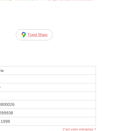
Trajet Maps
ie
r
3800026
289938
r 1998
C'est votre entreprise ?