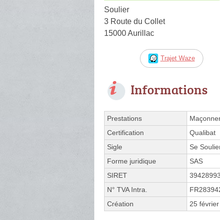
Soulier
3 Route du Collet
15000 Aurillac
Trajet Waze
Informations
Prestations
Maçonner
Certification
Qualibat
Sigle
Se Soulie
Forme juridique
SAS
SIRET
3942899
N° TVA Intra.
FR28394
Création
25 févrie