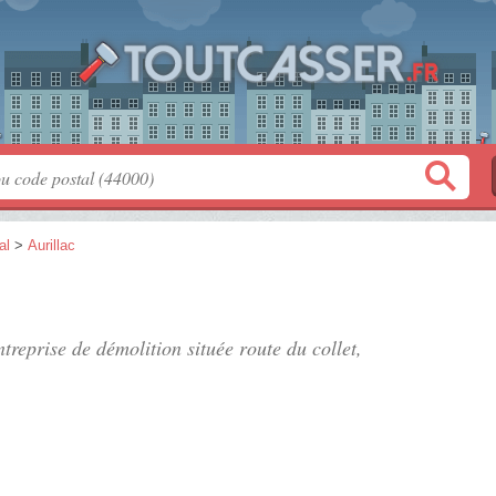
al
>
Aurillac
entreprise de démolition située
route du collet
,