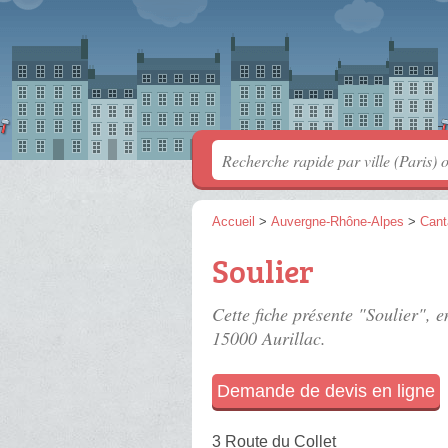
Accueil
>
Auvergne-Rhône-Alpes
>
Cant
Soulier
Cette fiche présente "Soulier", 
15000 Aurillac.
Demande de devis en ligne
3 Route du Collet