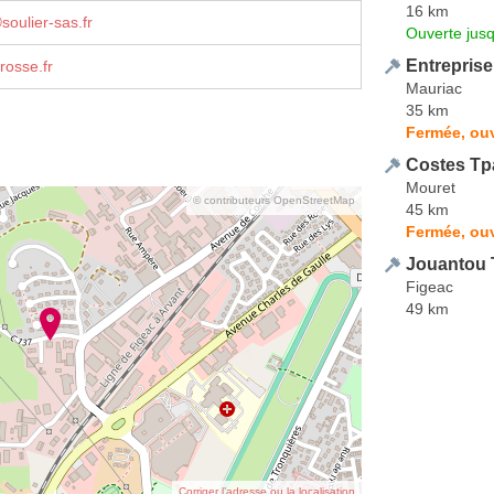
16 km
soulier-sas.fr
Ouverte jus
Entrepris
rosse.fr
Mauriac
35 km
Fermée, ouv
Costes Tp
Mouret
© contributeurs OpenStreetMap
45 km
Fermée, ouv
Jouantou 
Figeac
49 km
Corriger l’adresse ou la localisation