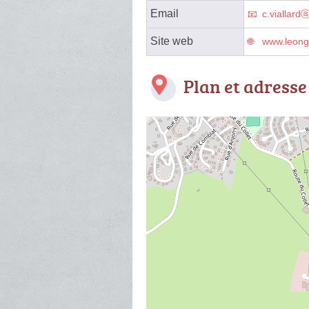
Email
c.viallardⓐ
Site web
www.leong
Plan et adresse