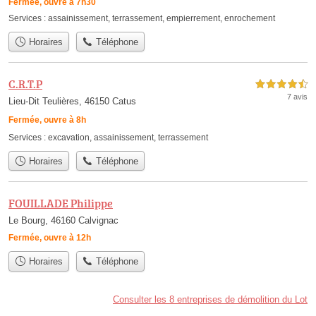
Fermée, ouvre à 7h30
Services :
assainissement
,
terrassement
,
empierrement
,
enrochement
Horaires
Téléphone
C.R.T.P
4,5 étoiles sur 5
7 avis
Lieu-Dit Teulières, 46150 Catus
Fermée, ouvre à 8h
Services :
excavation
,
assainissement
,
terrassement
Horaires
Téléphone
FOUILLADE Philippe
Le Bourg, 46160 Calvignac
Fermée, ouvre à 12h
Horaires
Téléphone
Consulter les 8 entreprises de démolition du Lot