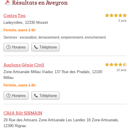
Résultats en Aveyron
Costes Tpa
5,0 étoiles sur 5
3 avis
Ladeyrolles, 12330 Mouret
Fermée, ouvre à 8h
Services :
excavation
,
terrassement
,
empierrement
,
enrochement
Horaires
Téléphone
Auglans Génie Civil
4,5 étoiles sur 5
10 avis
Zone Artisanale Millau Viaduc 137 Rue des Pradals, 12100
Millau
Fermée, ouvre à 8h
Horaires
Téléphone
CRéA Bât SIRMAIN
29 Rue des Artisans Zone Artisanale Les Landes 18 Zone Artisanale,
12390 Rignac