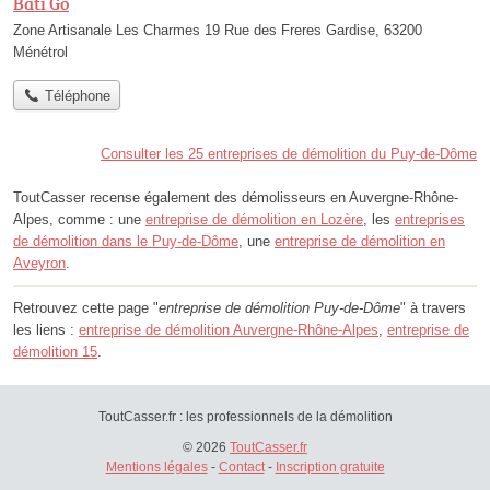
Bati Go
Zone Artisanale Les Charmes 19 Rue des Freres Gardise, 63200
Ménétrol
Téléphone
Consulter les 25 entreprises de démolition du Puy-de-Dôme
ToutCasser recense également des démolisseurs en Auvergne-Rhône-
Alpes, comme : une
entreprise de démolition en Lozère
, les
entreprises
de démolition dans le Puy-de-Dôme
, une
entreprise de démolition en
Aveyron
.
Retrouvez cette page "
entreprise de démolition Puy-de-Dôme
" à travers
les liens :
entreprise de démolition Auvergne-Rhône-Alpes
,
entreprise de
démolition 15
.
ToutCasser.fr : les professionnels de la démolition
© 2026
ToutCasser.fr
Mentions légales
-
Contact
-
Inscription gratuite