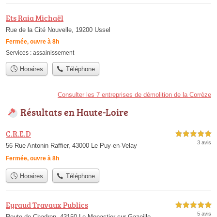
Ets Raia Michaël
Rue de la Cité Nouvelle, 19200 Ussel
Fermée, ouvre à 8h
Services :
assainissement
Horaires
Téléphone
Consulter les 7 entreprises de démolition de la Corrèze
Résultats en Haute-Loire
C.R.E.D
5,0 étoiles sur 5
3 avis
56 Rue Antonin Raffier, 43000 Le Puy-en-Velay
Fermée, ouvre à 8h
Horaires
Téléphone
Eyraud Travaux Publics
5,0 étoiles sur 5
5 avis
Route de Chadron, 43150 Le Monastier-sur-Gazeille