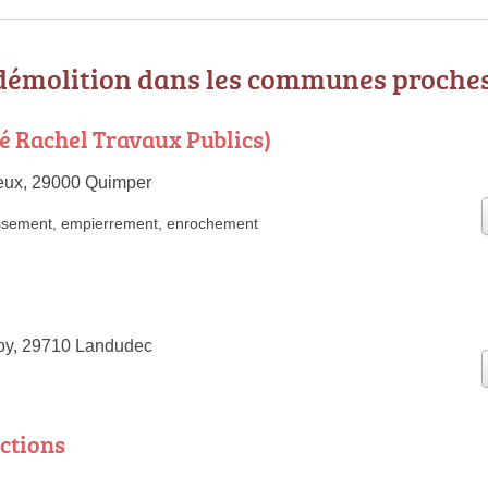
 démolition dans les communes proche
 Rachel Travaux Publics)
eux, 29000 Quimper
ssement
,
empierrement
,
enrochement
oy, 29710 Landudec
ctions