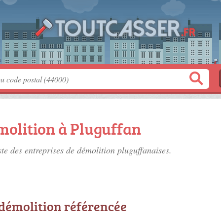
molition à Pluguffan
ste des
entreprises de démolition pluguffanaises
.
 démolition référencée