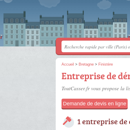
Accueil
>
Bretagne
>
Finistère
Entreprise de dé
ToutCasser.fr vous propose la li
Demande de devis en ligne
1 entreprise de