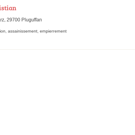
istian
arz, 29700 Pluguffan
ion
,
assainissement
,
empierrement