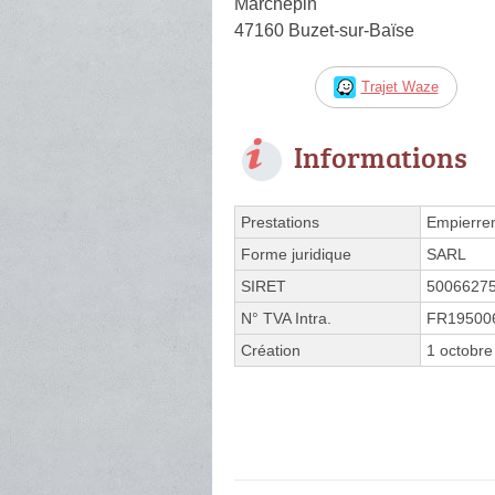
Marchepin
47160 Buzet-sur-Baïse
Trajet Waze
Informations
Prestations
Empierre
Forme juridique
SARL
SIRET
5006627
N° TVA Intra.
FR19500
Création
1 octobre