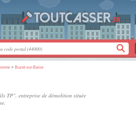
aronne
>
Buzet-sur-Baïse
ils TP", entreprise de démolition située
se.