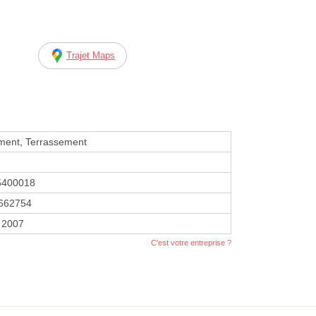
Trajet Maps
ment, Terrassement
5400018
662754
 2007
C'est votre entreprise ?