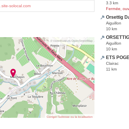
3.3 km
p.site-solocal.com
Fermée, ouv
Orsettig D
Aiguillon
10 km
ORSETTIG
© contributeurs OpenStreetMap
Aiguillon
10 km
ETS POGE
Clairac
11 km
Corriger l’adresse ou la localisation