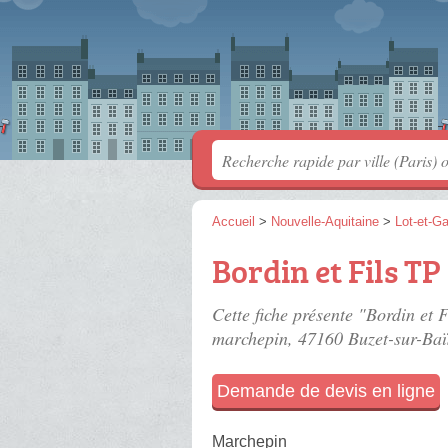
Accueil
>
Nouvelle-Aquitaine
>
Lot-et-G
Bordin et Fils TP
Cette fiche présente "Bordin et F
marchepin
, 47160 Buzet-sur-Baï
Demande de devis en ligne
Marchepin