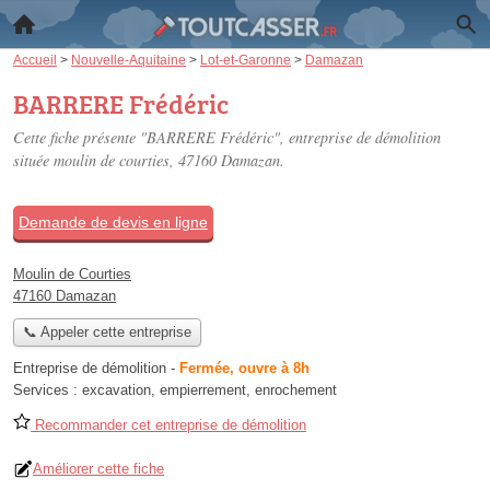
Accueil
>
Nouvelle-Aquitaine
>
Lot-et-Garonne
>
Damazan
BARRERE Frédéric
Cette fiche présente "BARRERE Frédéric", entreprise de démolition
située
moulin de courties
, 47160 Damazan.
Demande de devis en ligne
Moulin de Courties
47160 Damazan
📞 Appeler cette entreprise
Entreprise de démolition
-
Fermée, ouvre à 8h
Services :
excavation
,
empierrement
,
enrochement
Recommander cet entreprise de démolition
Améliorer cette fiche