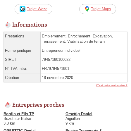
Trajet Waze
Trajet Maps
Informations
Prestations
Empierrement, Enrochement, Excavation,
Terrassement, Viabilisation de terrain
Forme juridique
Entrepreneur individuel
SIRET
79457190100022
N° TVA Intra.
FR79794571901
Création
18 novembre 2020
C'est votre entreprise ?
Entreprises proches
Bordin et Fils TP
Orsettig Daniel
Buzet-sur-Baïse
Aiguillon
3.3 km
9 km
ORSETTIG Daniel
Buetas Transports &