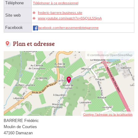
Téléphone
Téléphoner à ce professionnel
frederic-barrere.business.site
Site web
www.youtube.com/watch?v=55jQUL5SjmA
Facebook
facebook.com/terrassementlotetgaronne
Plan et adresse
© contributeurs OpenStreetMap
Corriger l’adresse ou la localisation
BARRERE Frédéric
Moulin de Courties
47160 Damazan