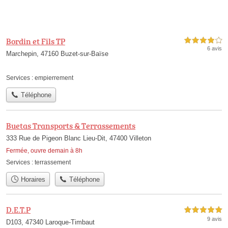
Bordin et Fils TP
4,0 étoiles sur 5
6 avis
Marchepin, 47160 Buzet-sur-Baïse
Services :
empierrement
Téléphone
Buetas Transports & Terrassements
333 Rue de Pigeon Blanc Lieu-Dit, 47400 Villeton
Fermée, ouvre demain à 8h
Services :
terrassement
Horaires
Téléphone
D.E.T.P
5,0 étoiles sur 5
9 avis
D103, 47340 Laroque-Timbaut