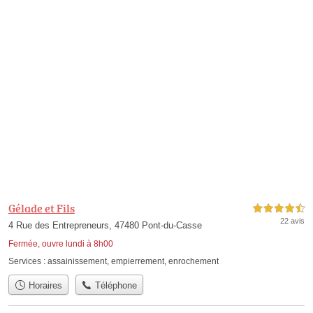
Gélade et Fils
4,5 étoiles sur 5
22 avis
4 Rue des Entrepreneurs, 47480 Pont-du-Casse
Fermée, ouvre lundi à 8h00
Services :
assainissement
,
empierrement
,
enrochement
Horaires
Téléphone