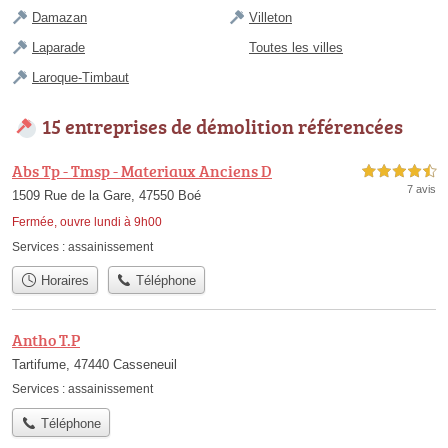
Damazan
Villeton
Laparade
Toutes les villes
Laroque-Timbaut
15 entreprises de démolition référencées
Abs Tp - Tmsp - Materiaux Anciens D
4,5 étoiles sur 5
7 avis
1509 Rue de la Gare, 47550 Boé
Fermée, ouvre lundi à 9h00
Services :
assainissement
Horaires
Téléphone
Antho T.P
Tartifume, 47440 Casseneuil
Services :
assainissement
Téléphone