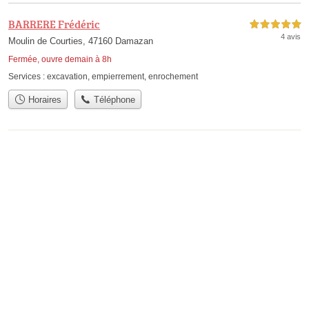
BARRERE Frédéric
5,0 étoiles sur 5
4 avis
Moulin de Courties, 47160 Damazan
Fermée, ouvre demain à 8h
Services :
excavation
,
empierrement
,
enrochement
Horaires
Téléphone