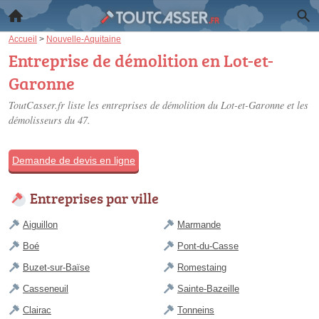
Accueil
>
Nouvelle-Aquitaine
Entreprise de démolition en Lot-et-
Garonne
ToutCasser.fr liste les
entreprises de démolition du Lot-et-Garonne
et les
démolisseurs du 47.
Demande de devis en ligne
Entreprises par ville
Aiguillon
Marmande
Boé
Pont-du-Casse
Buzet-sur-Baïse
Romestaing
Casseneuil
Sainte-Bazeille
Clairac
Tonneins