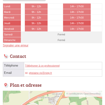
Lundi
9h - 12h
14h - 17h30
Mardi
9h - 12h
14h - 17h30
Mercredi
9h - 12h
14h - 17h30
Jeudi
9h - 12h
14h - 17h30
Vendredi
9h - 12h
14h - 17h30
Samedi
Fermé
Dimanche
Fermé
Signaler une erreur
Contact
Téléphone
Téléphoner à ce professionnel
Email
ghislaine.rioⓐriotp.fr
Plan et adresse
© contributeurs OpenStreetMap