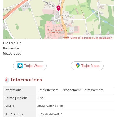
Corriger l’adresse ou la localisation
Rio Loic TP
Kermestre
56150 Baud
Trajet Waze
Trajet Maps
Informations
Prestations
Empierrement, Enrochement, Terrassement
Forme juridique
SAS
SIRET
40496948700010
N° TVA Intra.
FR60404969487