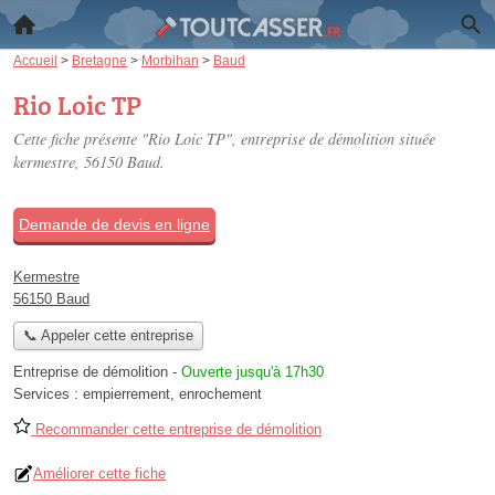
Accueil
>
Bretagne
>
Morbihan
>
Baud
Rio Loic TP
Cette fiche présente "Rio Loic TP", entreprise de démolition située
kermestre
, 56150 Baud.
Demande de devis en ligne
Kermestre
56150 Baud
📞 Appeler cette entreprise
Entreprise de démolition
-
Ouverte jusqu'à 17h30
Services :
empierrement
,
enrochement
Recommander cette entreprise de démolition
Améliorer cette fiche