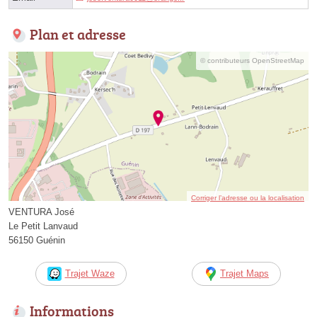
Plan et adresse
© contributeurs OpenStreetMap
Corriger l’adresse ou la localisation
VENTURA José
Le Petit Lanvaud
56150 Guénin
Trajet Waze
Trajet Maps
Informations