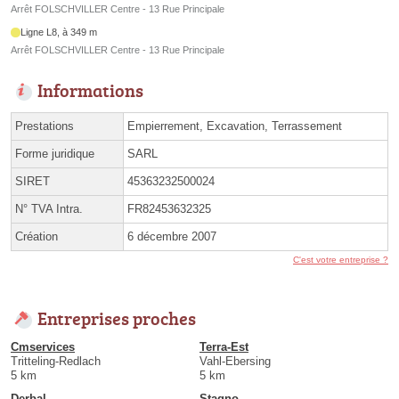
Arrêt FOLSCHVILLER Centre - 13 Rue Principale
Ligne L8, à 349 m
Arrêt FOLSCHVILLER Centre - 13 Rue Principale
Informations
Prestations
Empierrement, Excavation, Terrassement
Forme juridique
SARL
SIRET
45363232500024
N° TVA Intra.
FR82453632325
Création
6 décembre 2007
C'est votre entreprise ?
Entreprises proches
Cmservices
Terra-Est
Tritteling-Redlach
Vahl-Ebersing
5 km
5 km
Derbal
Stagno