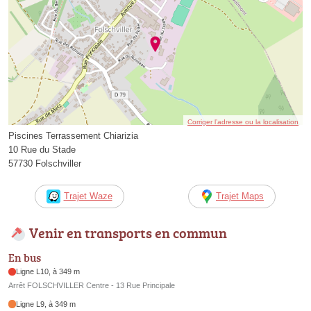
Corriger l’adresse ou la localisation
Piscines Terrassement Chiarizia
10 Rue du Stade
57730 Folschviller
Trajet Waze
Trajet Maps
Venir en transports en commun
En bus
Ligne L10, à 349 m
Arrêt FOLSCHVILLER Centre - 13 Rue Principale
Ligne L9, à 349 m