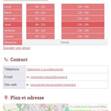
Lundi
8h - 12h
13h - 19h
Mardi
8h - 12h
13h - 19h
Mercredi
8h - 12h
13h - 19h
Jeudi
8h - 12h
13h - 19h
Vendredi
8h - 12h
13h - 19h
Samedi
8h - 12h
13h - 19h
Dimanche
Fermé
Signaler une erreur
Contact
Téléphone
Téléphoner à ce professionnel
Email
christophe.chiariziaⓐorange.fr
Site web
www.piscine-terrassement-chiarizia.fr
Plan et adresse
© contributeurs OpenStreetMap