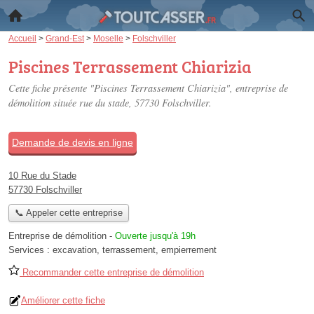
Accueil
>
Grand-Est
>
Moselle
>
Folschviller
Piscines Terrassement Chiarizia
Cette fiche présente "Piscines Terrassement Chiarizia", entreprise de
démolition située
rue du stade
, 57730 Folschviller.
Demande de devis en ligne
10 Rue du Stade
57730 Folschviller
📞 Appeler cette entreprise
Entreprise de démolition
-
Ouverte jusqu'à 19h
Services :
excavation
,
terrassement
,
empierrement
Recommander cette entreprise de démolition
Améliorer cette fiche