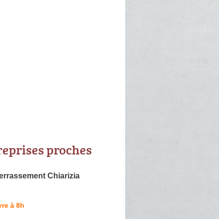
reprises proches
errassement Chiarizia
re à 8h