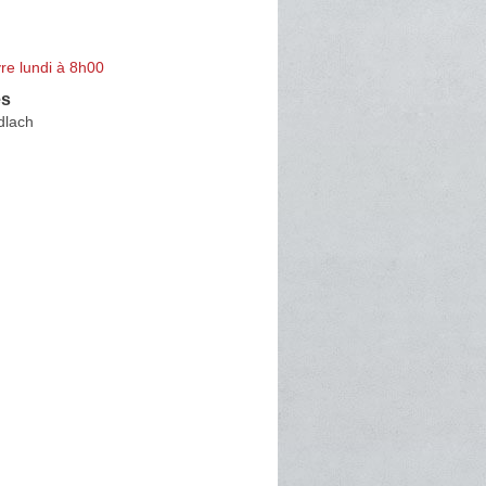
re lundi à 8h00
es
edlach