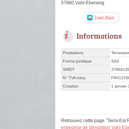
57660 Vahl-Ebersing
Trajet Waze
Informations
Prestations
Terrasse
Forme juridique
SAS
SIRET
3788413
N° TVA Intra.
FR41378
Création
1 janvier
Retrouvez cette page "Terra-Est 
entreprise de démolition Vahl-Eb