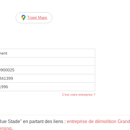
Trajet Maps
ment
9900025
841399
 1996
C'est votre entreprise ?
Rue Stade" en partant des liens :
entreprise de démolition Grand
ersing
.