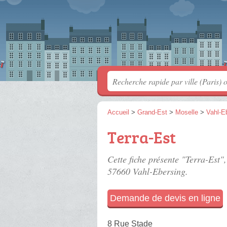
Accueil
>
Grand-Est
>
Moselle
>
Vahl-E
Terra-Est
Cette fiche présente "Terra-Est"
57660 Vahl-Ebersing.
Demande de devis en ligne
8 Rue Stade