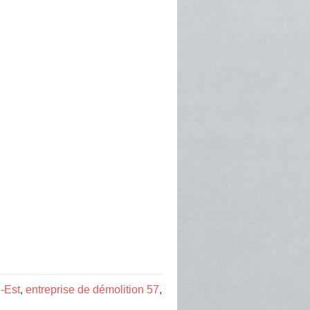
-Est
,
entreprise de démolition 57
,