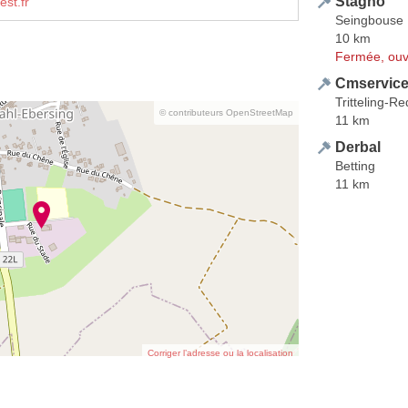
Stagno
est.fr
Seingbouse
10 km
Fermée, ouv
Cmservic
Tritteling-R
© contributeurs OpenStreetMap
11 km
Derbal
Betting
11 km
Corriger l’adresse ou la localisation