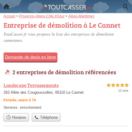
Accueil
>
Provence-Alpes-Côte d'Azur
>
Alpes-Maritimes
Entreprise de démolition à Le Cannet
ToutCasser.fr vous propose la liste des
entreprises de démolition
cannetanes
.
Demande de devis en ligne
2 entreprises de démolition référencées
Landscape Terrassements
5,0 étoiles sur 5
12 avis
262 Allée des Cougoussolles, 06110 Le Cannet
Fermée, ouvre à 7h
Services :
enrochement
Horaires
Téléphone