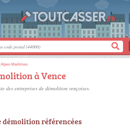
>
Alpes-Maritimes
molition à Vence
ste des
entreprises de démolition vençoises
.
e démolition référencées