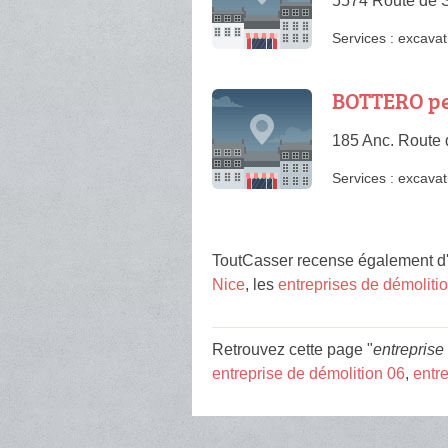
5574 Route de S
Services :
excavat
BOTTERO pe
185 Anc. Route 
Services :
excavat
ToutCasser recense également d'
Nice
, les
entreprises de démoliti
Retrouvez cette page "
entreprise
entreprise de démolition 06
,
entr