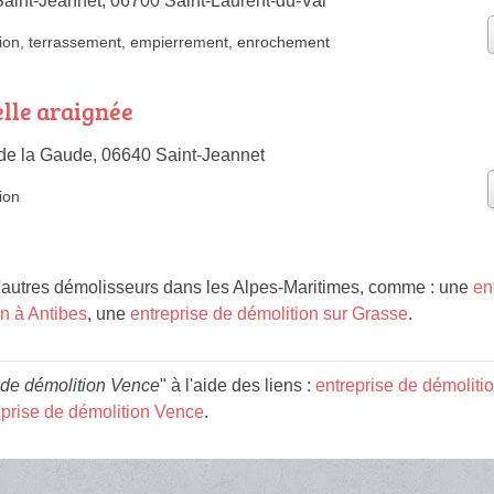
aint-Jeannet, 06700 Saint-Laurent-du-Var
ion
,
terrassement
,
empierrement
,
enrochement
lle araignée
de la Gaude, 06640 Saint-Jeannet
ion
autres démolisseurs dans les Alpes-Maritimes, comme : une
en
on à Antibes
, une
entreprise de démolition sur Grasse
.
 de démolition Vence
" à l'aide des liens :
entreprise de démolit
eprise de démolition Vence
.