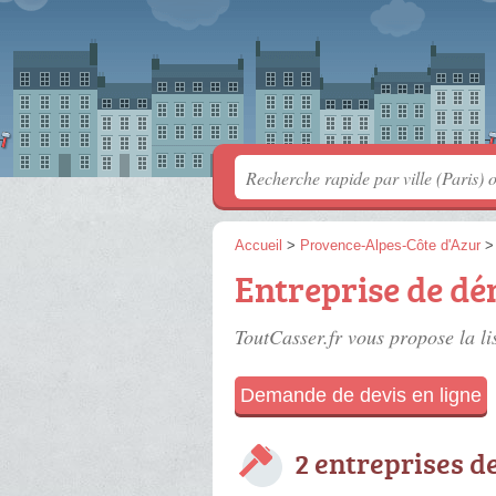
Accueil
>
Provence-Alpes-Côte d'Azur
Entreprise de dé
ToutCasser.fr vous propose la li
Demande de devis en ligne
2 entreprises d