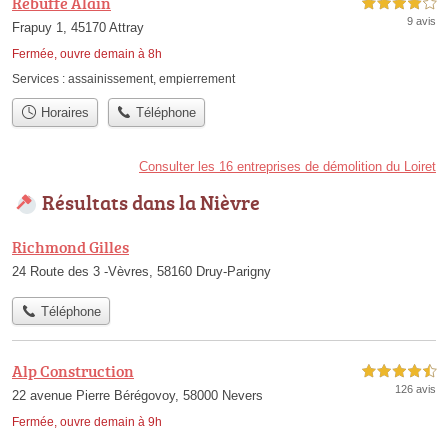
Rebuffé Alain
4,0 étoiles sur 5
9 avis
Frapuy 1, 45170 Attray
Fermée, ouvre demain à 8h
Services :
assainissement
,
empierrement
Horaires
Téléphone
Consulter les 16 entreprises de démolition du Loiret
Résultats dans la Nièvre
Richmond Gilles
24 Route des 3 -Vèvres, 58160 Druy-Parigny
Téléphone
Alp Construction
4,5 étoiles sur 5
126 avis
22 avenue Pierre Bérégovoy, 58000 Nevers
Fermée, ouvre demain à 9h