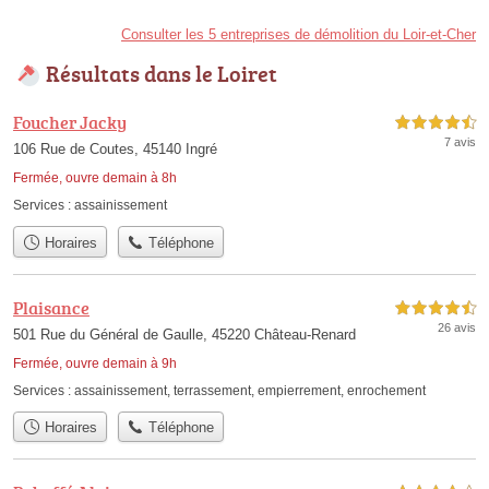
Consulter les 5 entreprises de démolition du Loir-et-Cher
Résultats dans le Loiret
Foucher Jacky
4,5 étoiles sur 5
7 avis
106 Rue de Coutes, 45140 Ingré
Fermée, ouvre demain à 8h
Services :
assainissement
Horaires
Téléphone
Plaisance
4,5 étoiles sur 5
26 avis
501 Rue du Général de Gaulle, 45220 Château-Renard
Fermée, ouvre demain à 9h
Services :
assainissement
,
terrassement
,
empierrement
,
enrochement
Horaires
Téléphone