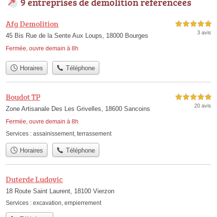
9 entreprises de démolition référencées
Afg Demolition
5,0 étoiles sur 5
3 avis
45 Bis Rue de la Sente Aux Loups, 18000 Bourges
Fermée, ouvre demain à 8h
Horaires
Téléphone
Boudot TP
5,0 étoiles sur 5
20 avis
Zone Artisanale Des Les Grivelles, 18600 Sancoins
Fermée, ouvre demain à 8h
Services :
assainissement
,
terrassement
Horaires
Téléphone
Duterde Ludovic
18 Route Saint Laurent, 18100 Vierzon
Services :
excavation
,
empierrement