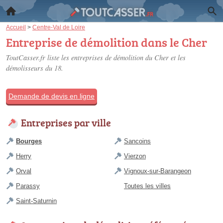
Accueil
>
Centre-Val de Loire
Entreprise de démolition dans le Cher
ToutCasser.fr liste les
entreprises de démolition du Cher
et les
démolisseurs du 18.
Demande de devis en ligne
Entreprises par ville
Bourges
Sancoins
Herry
Vierzon
Orval
Vignoux-sur-Barangeon
Parassy
Toutes les villes
Saint-Saturnin