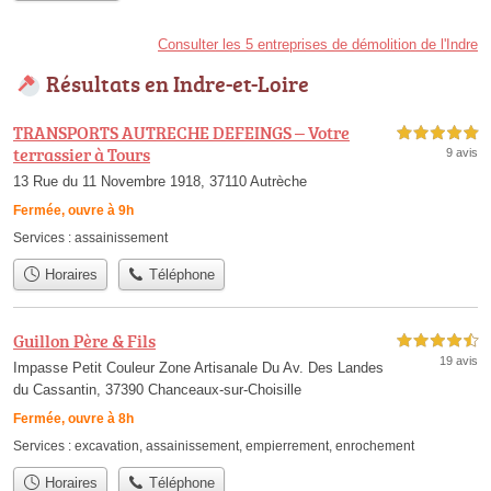
Consulter les 5 entreprises de démolition de l'Indre
Résultats en Indre-et-Loire
TRANSPORTS AUTRECHE DEFEINGS – Votre
5,0 étoiles sur 5
terrassier à Tours
9 avis
13 Rue du 11 Novembre 1918, 37110 Autrèche
Fermée, ouvre à 9h
Services :
assainissement
Horaires
Téléphone
Guillon Père & Fils
4,5 étoiles sur 5
19 avis
Impasse Petit Couleur Zone Artisanale Du Av. Des Landes
du Cassantin, 37390 Chanceaux-sur-Choisille
Fermée, ouvre à 8h
Services :
excavation
,
assainissement
,
empierrement
,
enrochement
Horaires
Téléphone