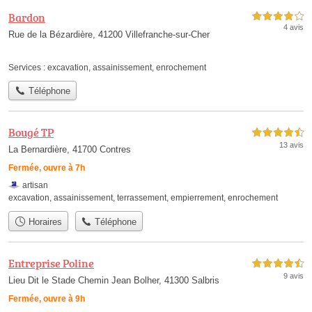
Bardon
4,0 étoiles sur 5
4 avis
Rue de la Bézardière, 41200 Villefranche-sur-Cher
Services :
excavation
,
assainissement
,
enrochement
Téléphone
Bougé TP
4,5 étoiles sur 5
13 avis
La Bernardière, 41700 Contres
Fermée, ouvre à 7h
artisan
excavation
,
assainissement
,
terrassement
,
empierrement
,
enrochement
Horaires
Téléphone
Entreprise Poline
4,5 étoiles sur 5
9 avis
Lieu Dit le Stade Chemin Jean Bolher, 41300 Salbris
Fermée, ouvre à 9h