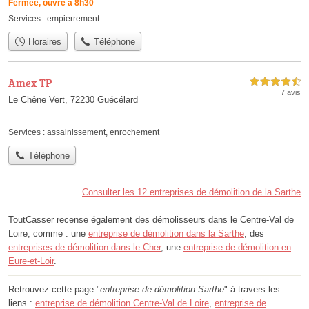
Fermée, ouvre à 8h30
Services :
empierrement
Horaires
Téléphone
Amex TP
4,5 étoiles sur 5
7 avis
Le Chêne Vert, 72230 Guécélard
Services :
assainissement
,
enrochement
Téléphone
Consulter les 12 entreprises de démolition de la Sarthe
ToutCasser recense également des démolisseurs dans le Centre-Val de
Loire, comme : une
entreprise de démolition dans la Sarthe
, des
entreprises de démolition dans le Cher
, une
entreprise de démolition en
Eure-et-Loir
.
Retrouvez cette page "
entreprise de démolition Sarthe
" à travers les
liens :
entreprise de démolition Centre-Val de Loire
,
entreprise de