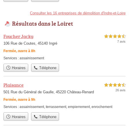
Consulter les 16 entreprises de démolition d'Indre-et-Loire
Résultats dans le Loiret
Foucher Jacky
4,5 étoiles sur 5
7 avis
106 Rue de Coutes, 45140 Ingré
Fermée, ouvre à 8h
Services :
assainissement
Horaires
Téléphone
Plaisance
4,5 étoiles sur 5
26 avis
501 Rue du Général de Gaulle, 45220 Château-Renard
Fermée, ouvre à 9h
Services :
assainissement
,
terrassement
,
empierrement
,
enrochement
Horaires
Téléphone