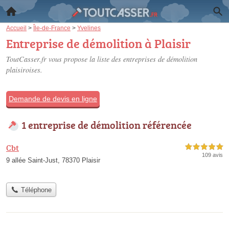
Accueil
>
Île-de-France
>
Yvelines
Entreprise de démolition à Plaisir
ToutCasser.fr vous propose la liste des
entreprises de démolition
plaisiroises
.
Demande de devis en ligne
1 entreprise de démolition référencée
Cbt
5,0 étoiles sur 5
109 avis
9 allée Saint-Just, 78370 Plaisir
Téléphone