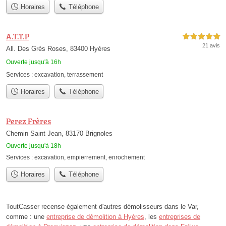
Horaires
Téléphone
A.T.T.P
5,0 étoiles sur 5
21 avis
All. Des Grès Roses, 83400 Hyères
Ouverte jusqu'à 16h
Services :
excavation
,
terrassement
Horaires
Téléphone
Perez Frères
Chemin Saint Jean, 83170 Brignoles
Ouverte jusqu'à 18h
Services :
excavation
,
empierrement
,
enrochement
Horaires
Téléphone
ToutCasser recense également d'autres démolisseurs dans le Var,
comme : une
entreprise de démolition à Hyères
, les
entreprises de