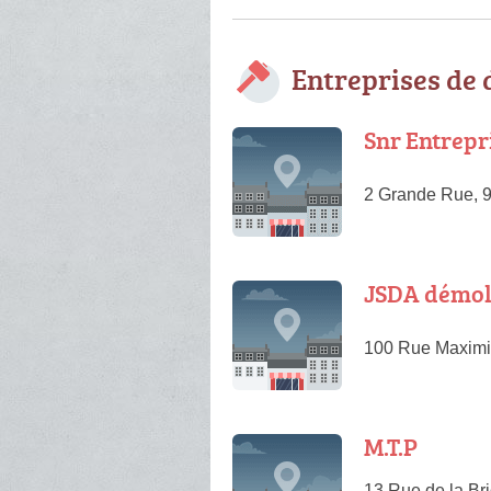
Entreprises de
Snr Entrepr
2 Grande Rue, 
JSDA démol
100 Rue Maximil
M.T.P
13 Rue de la Br