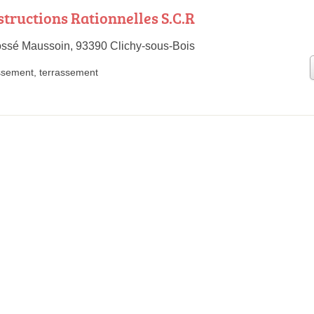
structions Rationnelles S.C.R
Fossé Maussoin, 93390 Clichy-sous-Bois
ssement
,
terrassement