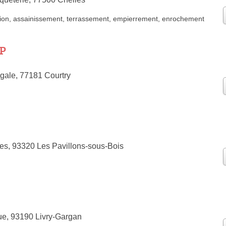
ion
,
assainissement
,
terrassement
,
empierrement
,
enrochement
.P
gale, 77181 Courtry
nes, 93320 Les Pavillons-sous-Bois
ue, 93190 Livry-Gargan