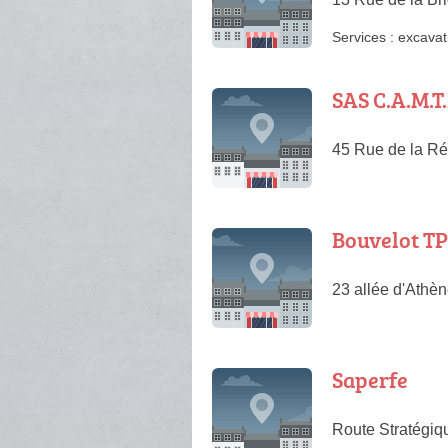
Services :
excavat
SAS C.A.M.T
45 Rue de la Ré
Bouvelot TP
23 allée d'Athè
Saperfe
Route Stratégiq