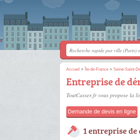
Accueil
>
Île-de-France
>
Seine-Saint-D
Entreprise de dé
ToutCasser.fr vous propose la li
Demande de devis en ligne
1 entreprise de