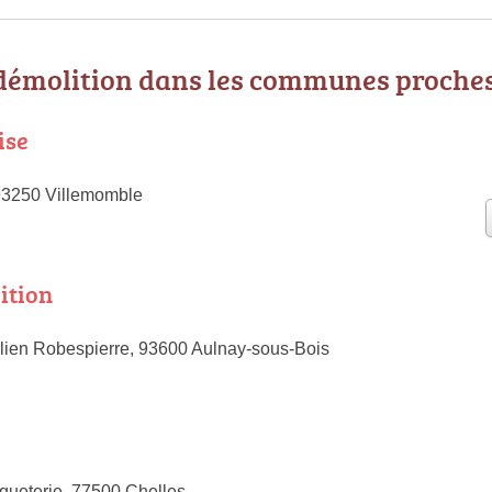
 démolition dans les communes proche
ise
93250 Villemomble
ition
ien Robespierre, 93600 Aulnay-sous-Bois
iqueterie, 77500 Chelles