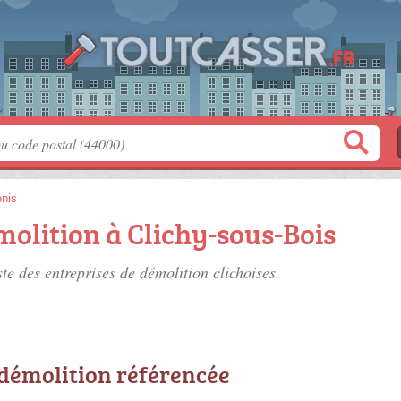
enis
molition à Clichy-sous-Bois
ste des
entreprises de démolition clichoises
.
 démolition référencée