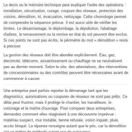
Le devis ou le mémoire technique peut expliquer l'ordre des opérations :
installation, sécurisation, curage, coupure des réseaux, protection des
voisins, démolition, tri, évacuation, nettoyage. Cette chronologie permet
de comprendre la séquence prévue. Il est aussi utile de vérifier les
limites. Le désamiantage, le déplombage, la dépollution, l'abattage
d'arbres, le terrassement ou la remise en état du sol peuvent être exclus.
Si ces points ne sont pas écrits, le périmètre du mot « démolition » reste
à préciser.
La gestion des réseaux doit être abordée explicitement. Eau, gaz,
électricité, télécoms, assainissement ou chauffage ne se neutralisent
pas au dernier moment. Selon le site, des attestations, des interventions
de concessionnaires ou des contrôles peuvent être nécessaires avant de
commencer à casser.
Une entreprise peut parfois reporter le démarrage tant que les
diagnostics, autorisations ou coupures de réseaux ne sont pas prêts. Ce
délai peut frustrer, mais il protège le chantier, les travailleurs, le
voisinage et le maître d'ouvrage. Pour comparer deux entreprises,
demandez comment elles réagiraient à une découverte imprévue :
matériau suspect, mur instable, benne refusée, voisin inquiet, pluie,
accès bloqué. La réponse renseigne autant que le prix, car la démolition
est un métier de méthode autant que de puissance.