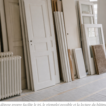
dépose propre facilite le tri, le réemploi possible et la lecture du bâtim