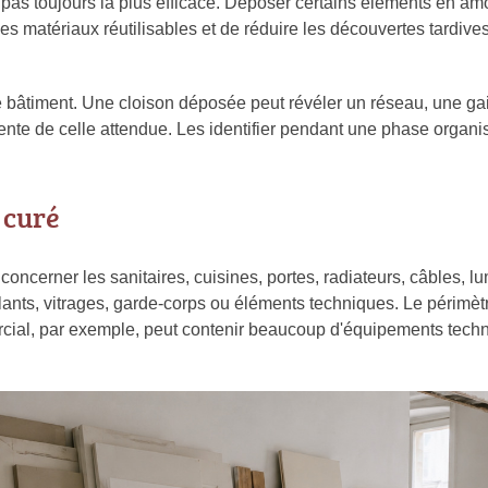
t pas toujours la plus efficace. Déposer certains éléments en am
r des matériaux réutilisables et de réduire les découvertes tardi
e bâtiment. Une cloison déposée peut révéler un réseau, une ga
nte de celle attendue. Les identifier pendant une phase organisée
 curé
concerner les sanitaires, cuisines, portes, radiateurs, câbles, l
lants, vitrages, garde-corps ou éléments techniques. Le périmètr
rcial, par exemple, peut contenir beaucoup d'équipements tec