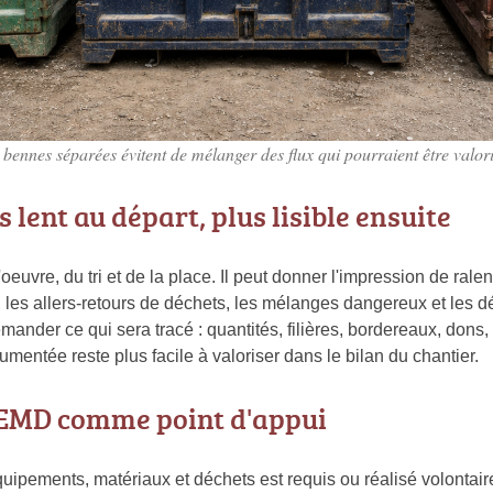
 bennes séparées évitent de mélanger des flux qui pourraient être valori
 lent au départ, plus lisible ensuite
re, du tri et de la place. Il peut donner l'impression de ralentir
les allers-retours de déchets, les mélanges dangereux et les dé
demander ce qui sera tracé : quantités, filières, bordereaux, don
mentée reste plus facile à valoriser dans le bilan du chantier.
PEMD comme point d'appui
quipements, matériaux et déchets est requis ou réalisé volontai