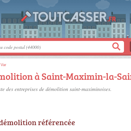
>
Var
émolition à Saint-Maximin-la-S
ste des
entreprises de démolition saint-maximinoises
.
 démolition référencée