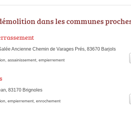
 démolition dans les communes proche
errassement
 Salée Ancienne Chemin de Varages Prés, 83670 Barjols
ion
,
assainissement
,
empierrement
s
an, 83170 Brignoles
ion
,
empierrement
,
enrochement