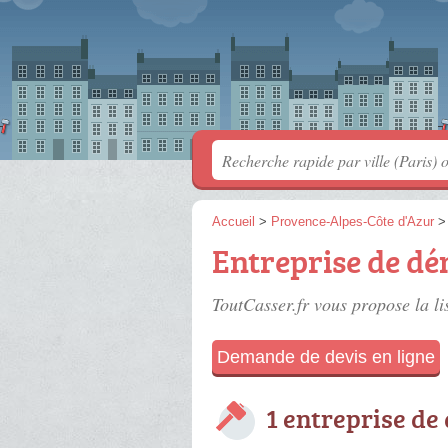
Accueil
>
Provence-Alpes-Côte d'Azur
Entreprise de d
ToutCasser.fr vous propose la li
Demande de devis en ligne
1 entreprise de