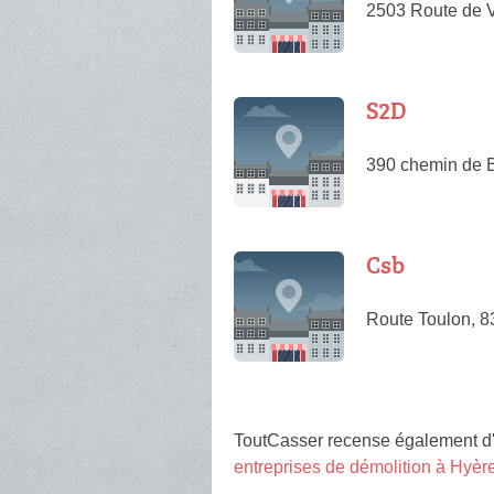
2503 Route de V
S2D
390 chemin de B
Csb
Route Toulon, 8
ToutCasser recense également d'
entreprises de démolition à Hyèr